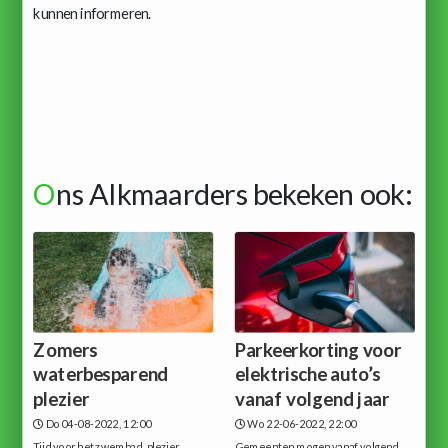
kunnen informeren.
O
ns Alkmaarders bekeken ook:
Zomers
Parkeerkorting voor
waterbesparend
elektrische auto’s
plezier
vanaf volgend jaar
Do 04-08-2022, 12:00
Wo 22-06-2022, 22:00
Tijd voor het zwembad, plezier,
Gemeenten mogen vanaf volgend