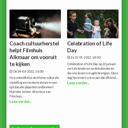
Coach cultuurherstel
Celebration of Life
helpt Filmhuis
Day
Alkmaar om vooruit
Za 22-01-2022, 18:00
te kijken
Celebration of Life Day op 22 januari
eert de kinderen en kleinkinderen
Do 24-03-2022, 16:00
die ons leven vreugde brengen. Deze
Hoe ontwikkel je als kleine culturele
dag herinnert ons eraan dat elk kind...
instelling een toekomstvisie in een
Lees verder...
tijd dat alle ijkpunten ontbreken?
Marieke Jonker, directeur van
Filmhuis...
Lees verder...