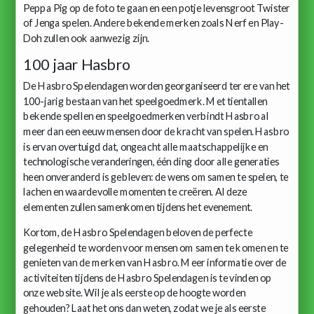
Peppa Pig op de foto te gaan en een potje levensgroot Twister
of Jenga spelen. Andere bekende merken zoals Nerf en Play-
Doh zullen ook aanwezig zijn.
100 jaar Hasbro
De Hasbro Spelendagen worden georganiseerd ter ere van het
100-jarig bestaan van het speelgoedmerk. Met tientallen
bekende spellen en speelgoedmerken verbindt Hasbro al
meer dan een eeuw mensen door de kracht van spelen. Hasbro
is ervan overtuigd dat, ongeacht alle maatschappelijke en
technologische veranderingen, één ding door alle generaties
heen onveranderd is gebleven: de wens om samen te spelen, te
lachen en waardevolle momenten te creëren. Al deze
elementen zullen samenkomen tijdens het evenement.
Kortom, de Hasbro Spelendagen beloven de perfecte
gelegenheid te worden voor mensen om samen te komen en te
genieten van de merken van Hasbro. Meer informatie over de
activiteiten tijdens de Hasbro Spelendagen is te vinden op
onze website. Wil je als eerste op de hoogte worden
gehouden? Laat het ons dan weten, zodat we je als eerste