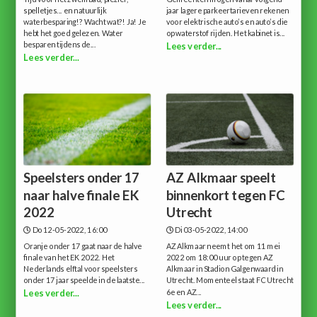
spelletjes... en natuurlijk
jaar lagere parkeertarieven rekenen
waterbesparing!? Wacht wat?! Ja! Je
voor elektrische auto’s en auto’s die
hebt het goed gelezen. Water
op waterstof rijden. Het kabinet is...
besparen tijdens de...
Lees verder...
Lees verder...
Speelsters onder 17
AZ Alkmaar speelt
naar halve finale EK
binnenkort tegen FC
2022
Utrecht
Do 12-05-2022, 16:00
Di 03-05-2022, 14:00
Oranje onder 17 gaat naar de halve
AZ Alkmaar neemt het om 11 mei
finale van het EK 2022. Het
2022 om 18:00 uur op tegen AZ
Nederlands elftal voor speelsters
Alkmaar in Stadion Galgenwaard in
onder 17 jaar speelde in de laatste...
Utrecht. Momenteel staat FC Utrecht
6e en AZ...
Lees verder...
Lees verder...