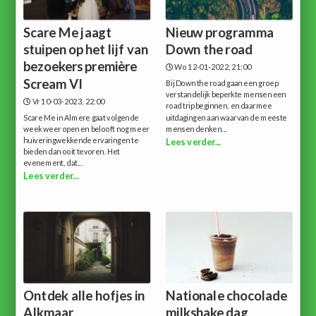
Scare Me jaagt
Nieuw programma
stuipen op het lijf van
Down the road
bezoekers première
Wo 12-01-2022, 21:00
Scream VI
Bij Down the road gaan een groep
verstandelijk beperkte mensen een
Vr 10-03-2023, 22:00
road trip beginnen, en daarmee
Scare Me in Almere gaat volgende
uitdagingen aan waarvan de meeste
week weer open en belooft nog meer
mensen denken...
huiveringwekkende ervaringen te
Lees verder...
bieden dan ooit tevoren. Het
evenement, dat...
Lees verder...
Ontdek alle hofjes in
Nationale chocolade
Alkmaar
milkshake dag