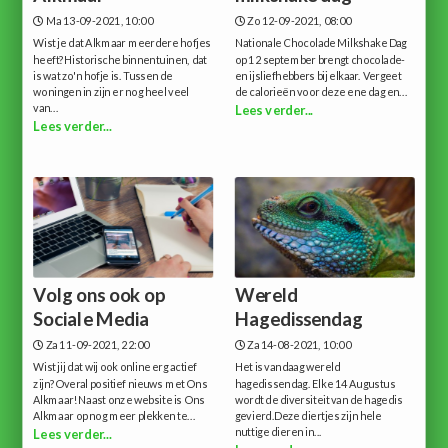
Ma 13-09-2021, 10:00
Zo 12-09-2021, 08:00
Wist je dat Alkmaar meerdere hofjes
Nationale Chocolade Milkshake Dag
heeft?Historische binnentuinen, dat
op 12 september brengt chocolade-
is wat zo'n hofje is. Tussen de
en ijsliefhebbers bij elkaar. Vergeet
woningen in zijn er nog heel veel
de calorieën voor deze ene dag en...
van...
Lees verder...
Lees verder...
Volg ons ook op
Wereld
Sociale Media
Hagedissendag
Za 11-09-2021, 22:00
Za 14-08-2021, 10:00
Wist jij dat wij ook online erg actief
Het is vandaag wereld
zijn?Overal positief nieuws met Ons
hagedissendag. Elke 14 Augustus
Alkmaar!Naast onze website is Ons
wordt de diversiteit van de hagedis
Alkmaar op nog meer plekken te...
gevierd.Deze diertjes zijn hele
nuttige dieren in...
Lees verder...