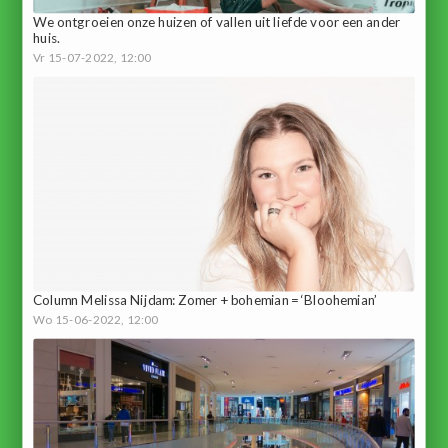
We ontgroeien onze huizen of vallen uit liefde voor een ander
huis.
Vr 15-07-2022, 12:00
Column Melissa Nijdam: Zomer + bohemian = ‘Bloohemian’
Wo 15-06-2022, 12:00