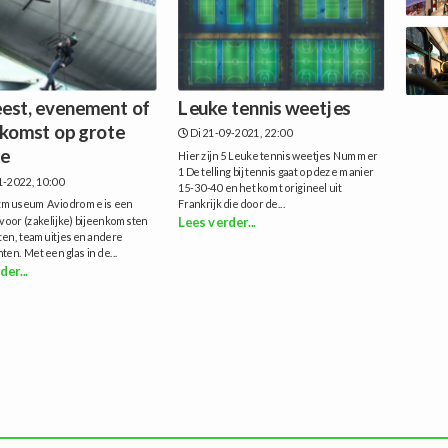
eest, evenement of
Leuke tennis weetjes
nkomst op grote
Di 21-09-2021, 22:00
te
Hier zijn 5 Leuke tennis weetjes Nummer
1 De telling bij tennis gaat op deze manier
1-2022, 10:00
15-30-40 en het komt origineel uit
tmuseum Aviodrome is een
Frankrijk die door de...
 voor (zakelijke) bijeenkomsten
Lees verder...
ten, teamuitjes en andere
n. Met een glas in de...
der...