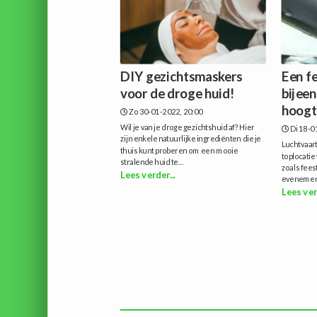
DIY gezichtsmaskers
Een f
voor de droge huid!
bijee
hoog
Zo 30-01-2022, 20:00
Wil je van je droge gezichtshuid af? Hier
Di 18-0
zijn enkele natuurlijke ingrediënten die je
Luchtvaar
thuis kunt proberen om een ​​mooie
toplocatie
stralende huid te...
zoals fees
Lees verder...
evenemente
Lees ver