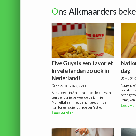
O
ns Alkmaarders beke
Five Guys is een favoriet
Natio
in vele landen zo ook in
dag
Nederland!
Ma 04-0
Nationale 
Zo 22-05-2022, 22:00
jaar deelt
Alles begon in Amerika onder leiding van
onze gezo
Jerry en Janie serveerde de familie
komt, van 
Murrell alleen met de handgevormde
Lees ver
hamburgers die tot in de perfectie...
Lees verder...