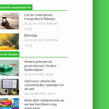
omende evenementen
Cursus smartphone
fotografie in Alkmaar
Di 13-07-2021 19:00 t/m
21:00
Bijendag
Zo 11-07-2021 12:00 t/m
17:00
te Artikelen
Almere gekozen als
gaststad voor Hasbro
Spelendagen
Vr 18-08-2023, 18:08
Geld voor scholen die
statushouders opleiden tot
docent
Wo 16-08-2023, 10:30
Klein deel studenten hbo en
wo kan basisbeurs nog
aanvragen