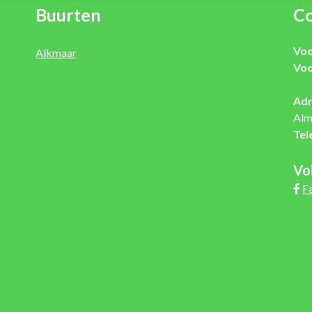
Buurten
Co
Voo
Alkmaar
Voo
Adr
Alm
Tel
Vo
F