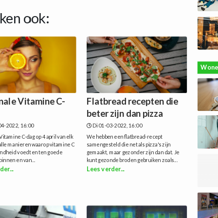
ken ook:
Wone
nale Vitamine C-
Flatbread recepten die
beter zijn dan pizza
4-2022, 16:00
Di 01-03-2022, 16:00
Vitamine C-dag op 4 april van elk
We hebben een flatbread-recept
 alle manieren waarop vitamine C
samengesteld die net als pizza's zijn
ndheid voedt en ten goede
gemaakt, maar gezonder zijn dan dat. Je
binnen en van...
kunt gezonde broden gebruiken zoals...
der...
Lees verder...