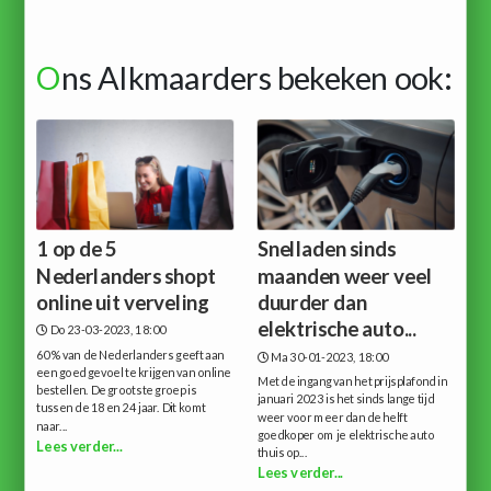
O
ns Alkmaarders bekeken ook:
1 op de 5
Snelladen sinds
Nederlanders shopt
maanden weer veel
online uit verveling
duurder dan
elektrische auto...
Do 23-03-2023, 18:00
60% van de Nederlanders geeft aan
Ma 30-01-2023, 18:00
een goed gevoel te krijgen van online
Met de ingang van het prijsplafond in
bestellen. De grootste groep is
januari 2023 is het sinds lange tijd
tussen de 18 en 24 jaar. Dit komt
weer voor meer dan de helft
naar...
goedkoper om je elektrische auto
Lees verder...
thuis op...
Lees verder...