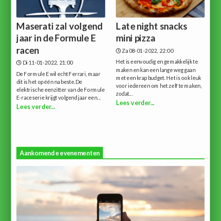
Maserati zal volgend
Late night snacks
jaar in de Formule E
mini pizza
racen
Za 08-01-2022, 22:00
Het is eenvoudig en gemakkelijk te
Di 11-01-2022, 21:00
maken en kan een lange weg gaan
De Formule E wil echt Ferrari, maar
met een krap budget. Het is ook leuk
dit is het op één na beste.De
voor iedereen om het zelf te maken,
elektrische eenzitter van de Formule
zodat...
E-raceserie krijgt volgend jaar een...
Lees verder...
Lees verder...
Aankomende evenementen