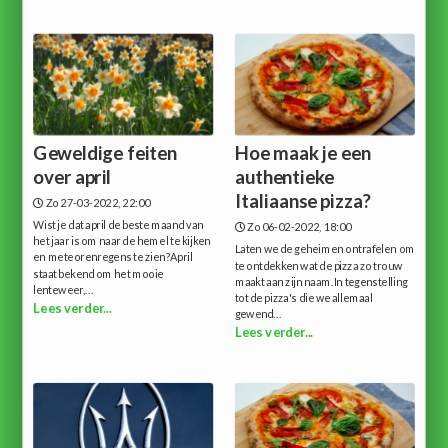
Geweldige feiten
Hoe maak je een
over april
authentieke
Italiaanse pizza?
Zo 27-03-2022, 22:00
Wist je dat april de beste maand van
Zo 06-02-2022, 18:00
het jaar is om naar de hemel te kijken
Laten we de geheimen ontrafelen om
en meteorenregens te zien?April
te ontdekken wat de pizza zo trouw
staat bekend om het mooie
maakt aan zijn naam.In tegenstelling
lenteweer,...
tot de pizza's die we allemaal
Lees verder...
gewend...
Lees verder...