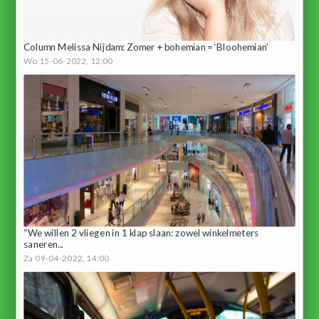
Column Melissa Nijdam: Zomer + bohemian = ‘Bloohemian’
Wo 15-06-2022, 12:00
“We willen 2 vliegen in 1 klap slaan: zowel winkelmeters
saneren...
Za 09-04-2022, 14:00