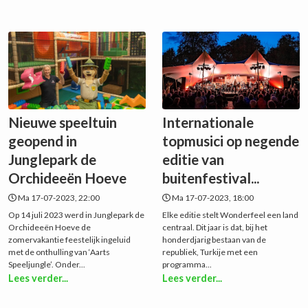
Nieuwe speeltuin
Internationale
geopend in
topmusici op negende
Junglepark de
editie van
Orchideeën Hoeve
buitenfestival...
Ma 17-07-2023, 22:00
Ma 17-07-2023, 18:00
Op 14 juli 2023 werd in Junglepark de
Elke editie stelt Wonderfeel een land
Orchideeën Hoeve de
centraal. Dit jaar is dat, bij het
zomervakantie feestelijk ingeluid
honderdjarig bestaan van de
met de onthulling van ‘Aarts
republiek, Turkije met een
Speeljungle’. Onder...
programma...
Lees verder...
Lees verder...