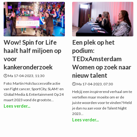
Wow! Spin for Life
Een plek op het
haalt half miljoen op
podium:
voor
TEDxAmsterdam
kankeronderzoek
Women op zoek naar
nieuw talent
Ma 17-04-2023, 11:30
Foto: Martin HolsSuccesvolle actie
Ma 17-04-2023, 07:30
van Fight cancer, SportCity, SLAM! en
Heb jij een inspirerend verhaal om te
Global Media & Entertainment Op 24
vertellen maar moeite om er de
maart 2023 vond de grootste...
juiste woorden voor te vinden? Meld
Lees verder...
je dan nu aan voor de Talent Night
2023...
Lees verder...