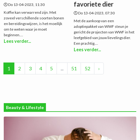
favoriete dier
Do 13-04-2023, 11:30
Koffie kan verwarrend zijn. Met
Do 13-04-2023, 07:30
zoveel verschillende soorten bonen
Met de aankoop van een
en bereidingswijzen, is het moeilijk
adoptiepakket van WWF steun je
om te weten waar je moet
gericht de projecten van WWF in het
beginnen....
leefgebied van jouw lievelingsdier.
Lees verder...
Een prachtig,...
Lees verder...
1
2
3
4
5
...
51
52
›
Beauty & Lifestyle