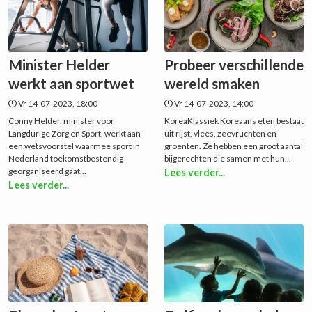
Minister Helder
Probeer verschillende
werkt aan sportwet
wereld smaken
Vr 14-07-2023, 18:00
Vr 14-07-2023, 14:00
Conny Helder, minister voor
KoreaKlassiek Koreaans eten bestaat
Langdurige Zorg en Sport, werkt aan
uit rijst, vlees, zeevruchten en
een wetsvoorstel waarmee sport in
groenten. Ze hebben een groot aantal
Nederland toekomstbestendig
bijgerechten die samen met hun...
georganiseerd gaat...
Lees verder...
Lees verder...