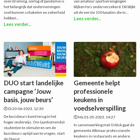
overstroming, oorlog of pandemie is
van amateur sportverenigingen
het belangrijk dat ondernemingen
blijken fors onderverzekerd. Dit blijkt
snel kunnen schakelen en zekerheid
uit de eerste 150 taxaties die in...
hebben...
Lees verder...
Lees verder...
DUO start landelijke
Gemeente helpt
campagne ‘Jouw
professionele
basis, jouw beurs’
keukens in
voedselverspilling
Di 20-06-2023, 12:30
De basisbeurs komt terug in het
Ma 01-05-2023, 14:27
hoger onderwijs. Om (aankomende)
In samenwerking met Orbisk gaat de
studenten te stimuleren om de
gemeente Alkmaar professionele
basisbeurs op tijd aan te vragen, start
keukens in restaurants en andere
de Dienst...