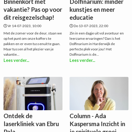
Binnenkort met
Dolfinarium: minder
vakantie? Pas op voor
kunstjes en meer
dit reisgezelschap!
educatie
Vr 14-07-2023, 10:00
Do 13-07-2023, 22:00
Met de zomer voor de deur, staan we
Zin in een dagje uit vol avontuur en
op het punt om onze koffers te
leerzame ervaringen? Dan is het
pakken en er even tussenuit te gaan.
Dolfinarium in Harderwijk de
Maar tussen al het plezier van je
perfecte plek voor jou! Het
vakantie...
Dolfinarium is de...
Lees verder...
Lees verder...
Ontdek de
Column - Ada
laserkliniek van Ebru
Kaspersma Inzicht in
Pala
je spirituele groei -