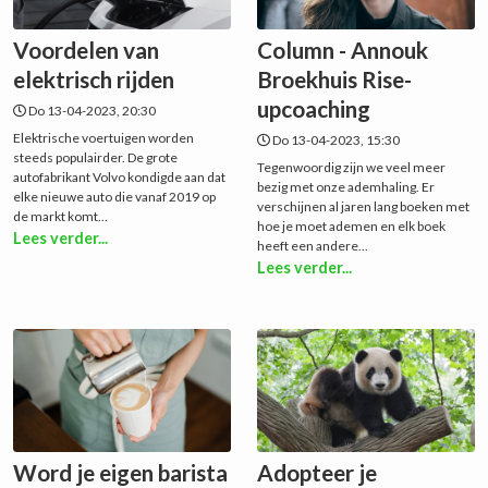
Voordelen van
Column - Annouk
elektrisch rijden
Broekhuis Rise-
upcoaching
Do 13-04-2023, 20:30
Elektrische voertuigen worden
Do 13-04-2023, 15:30
steeds populairder. De grote
Tegenwoordig zijn we veel meer
autofabrikant Volvo kondigde aan dat
bezig met onze ademhaling. Er
elke nieuwe auto die vanaf 2019 op
verschijnen al jaren lang boeken met
de markt komt...
hoe je moet ademen en elk boek
Lees verder...
heeft een andere...
Lees verder...
Word je eigen barista
Adopteer je