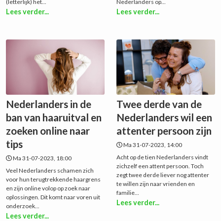
(letterlijk) het...
Nederlanders op...
Lees verder...
Lees verder...
Nederlanders in de
Twee derde van de
ban van haaruitval en
Nederlanders wil een
zoeken online naar
attenter persoon zijn
tips
Ma 31-07-2023, 14:00
Acht op de tien Nederlanders vindt
Ma 31-07-2023, 18:00
zichzelf een attent persoon. Toch
Veel Nederlanders schamen zich
zegt twee derde liever nog attenter
voor hun terugtrekkende haargrens
te willen zijn naar vrienden en
en zijn online volop op zoek naar
familie...
oplossingen. Dit komt naar voren uit
Lees verder...
onderzoek...
Lees verder...