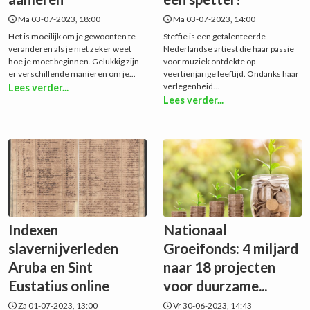
Ma 03-07-2023, 18:00
Ma 03-07-2023, 14:00
Het is moeilijk om je gewoonten te
Steffie is een getalenteerde
veranderen als je niet zeker weet
Nederlandse artiest die haar passie
hoe je moet beginnen. Gelukkig zijn
voor muziek ontdekte op
er verschillende manieren om je...
veertienjarige leeftijd. Ondanks haar
verlegenheid...
Lees verder...
Lees verder...
Indexen
Nationaal
slavernijverleden
Groeifonds: 4 miljard
Aruba en Sint
naar 18 projecten
Eustatius online
voor duurzame...
Za 01-07-2023, 13:00
Vr 30-06-2023, 14:43