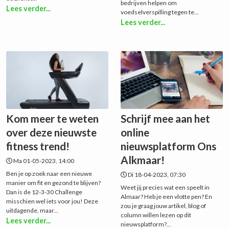
bedrijven helpen om
Lees verder...
voedselverspilling tegen te...
Lees verder...
Kom meer te weten
Schrijf mee aan het
over deze nieuwste
online
fitness trend!
nieuwsplatform Ons
Alkmaar!
Ma 01-05-2023, 14:00
Ben je op zoek naar een nieuwe
Di 18-04-2023, 07:30
manier om fit en gezond te blijven?
Weet jij precies wat een speelt in
Dan is de 12-3-30 Challenge
Almaar? Heb je een vlotte pen? En
misschien wel iets voor jou! Deze
zou je graag jouw artikel, blog of
uitdagende, maar...
column willen lezen op dit
Lees verder...
nieuwsplatform?...