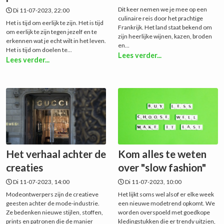
Dit keer nemen we je mee op een
Di 11-07-2023, 22:00
culinaire reis door het prachtige
Het is tijd om eerlijk te zijn. Het is tijd
Frankrijk. Het land staat bekend om
om eerlijk te zijn tegen jezelf en te
zijn heerlijke wijnen, kazen, broden
erkennen wat je echt wilt in het leven.
en...
Het is tijd om doelen te...
Lees verder...
Lees verder...
Het verhaal achter de
Kom alles te weten
creaties
over "slow fashion"
Di 11-07-2023, 14:00
Di 11-07-2023, 10:00
Modeontwerpers zijn de creatieve
Het lijkt soms wel alsof er elke week
geesten achter de mode-industrie.
een nieuwe modetrend opkomt. We
Ze bedenken nieuwe stijlen, stoffen,
worden overspoeld met goedkope
prints en patronen die de manier
kledingstukken die er trendy uitzien,