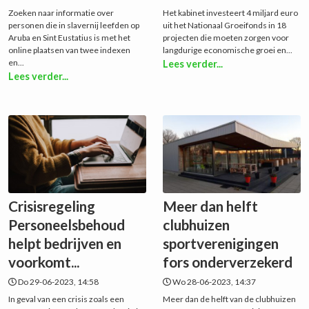
Zoeken naar informatie over
Het kabinet investeert 4 miljard euro
personen die in slavernij leefden op
uit het Nationaal Groeifonds in 18
Aruba en Sint Eustatius is met het
projecten die moeten zorgen voor
online plaatsen van twee indexen
langdurige economische groei en...
en...
Lees verder...
Lees verder...
Crisisregeling
Meer dan helft
Personeelsbehoud
clubhuizen
helpt bedrijven en
sportverenigingen
voorkomt...
fors onderverzekerd
Do 29-06-2023, 14:58
Wo 28-06-2023, 14:37
In geval van een crisis zoals een
Meer dan de helft van de clubhuizen