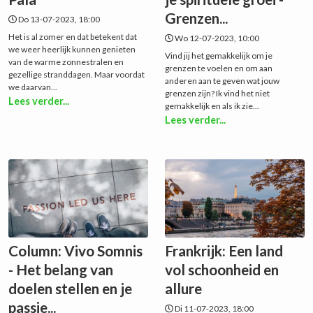
Grenzen...
Do 13-07-2023, 18:00
Het is al zomer en dat betekent dat
Wo 12-07-2023, 10:00
we weer heerlijk kunnen genieten
Vind jij het gemakkelijk om je
van de warme zonnestralen en
grenzen te voelen en om aan
gezellige stranddagen. Maar voordat
anderen aan te geven wat jouw
we daarvan...
grenzen zijn? Ik vind het niet
Lees verder...
gemakkelijk en als ik zie...
Lees verder...
Column: Vivo Somnis
Frankrijk: Een land
- Het belang van
vol schoonheid en
doelen stellen en je
allure
passie...
Di 11-07-2023, 18:00