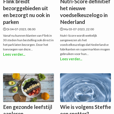
Flink breidt
Nutri-Score definitief
bezorggebieden uit
het nieuwe
en bezorgt nu ook in
voedselkeuzelogo in
parken
Nederland
Di 04-07-2023, 08:00
Ma 03-07-2023, 22:00
Vanaf nu kunnen klanten van Flink in
Nutri-Score wordt wettelijk
30 steden hun bestelling ook direct in
aangewezen als het
het park laten bezorgen. Door het
voedselkeuzelogo dat Nederlandse
toevoegen van deze...
fabrikanten en supermarkten mogen
gebruiken voor hun...
Lees verder...
Lees verder...
Een gezonde leefstijl
Wie is volgens Steffie
aanleren
een spetter?